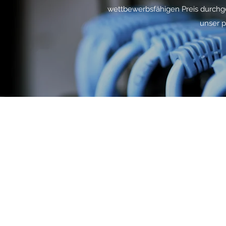
wettbewerbsfähigen Preis durchge
unser p