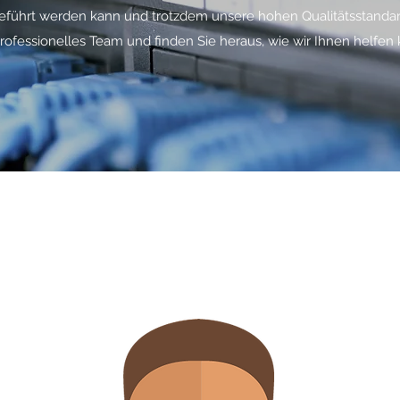
führt werden kann und trotzdem unsere hohen Qualitätsstandard
rofessionelles Team und finden Sie heraus, wie wir Ihnen helfen