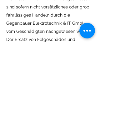
sind sofern nicht vorsätzliches oder grob
fahrlässiges Handeln durch die
Gegenbauer Elektrotechnik & IT GmbH
vom Geschädigten nachgewiesen wird.
Der Ersatz von Folgeschäden und
Vermögensschäden, nicht erzielten
Ersparnissen, Zinsenverlusten und von
Schäden aus Ansprüchen Dritter gegen
den Auftragnehmer ist in jedem Fall,
soweit gesetzlich zulässig,
ausgeschlossen. Ersatzansprüche
verjähren jedenfalls in sechs Monaten
nach Erbringung der Leistung oder
Lieferung. Allfällige Regressforderungen,
die Vertragspartner oder Dritte aus dem
Titel “Produkthaftung” iSd PHG gegen die
Gegenbauer Elektrotechnik & IT GmbH