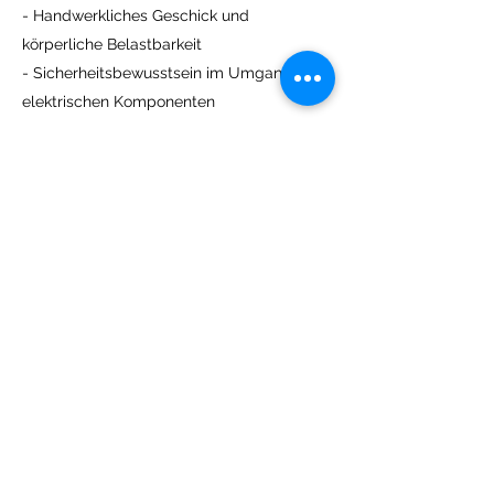
- Handwerkliches Geschick und
körperliche Belastbarkeit
- Sicherheitsbewusstsein im Umgang mit
elektrischen Komponenten
Bei männlichen Bewerbern wird
abgeleisteter Wehr- oder
Wehrersatzdienst erwartet.
Wir bieten:
- Eine Vollzeitbeschäftigung im Ausmaß
von 38,5 Wochenstunden
- Mitarbeit in einem qualifizierten,
motivierten Team
- Leistungsorientierte Bezahlung
- Vielfältige Sozialleistungen
- Individuelle Entwicklungsmöglichkeiten